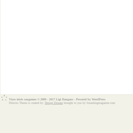
Visos teisės saugomos © 2009 - 2017 Ligi Dangaus - Powered by
WordPress
Dilectio Theme is created by:
Design Disease
brought to you by Smashingmagazine.com