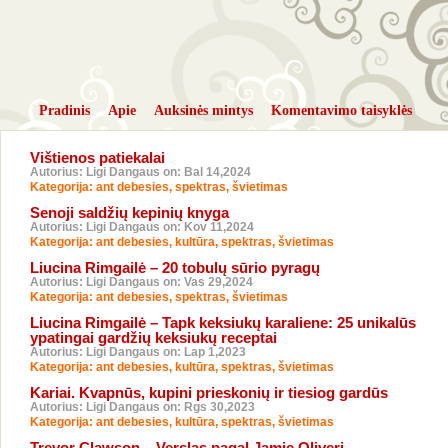
Pradinis
Apie
Auksinės mintys
Komentavimo taisyklės
Vištienos patiekalai
Autorius: Ligi Dangaus on: Bal 14,2024
Kategorija:
ant debesies
,
spektras
,
švietimas
Senoji saldžių kepinių knyga
Autorius: Ligi Dangaus on: Kov 11,2024
Kategorija:
ant debesies
,
kultūra
,
spektras
,
švietimas
Liucina Rimgailė – 20 tobulų sūrio pyragų
Autorius: Ligi Dangaus on: Vas 29,2024
Kategorija:
ant debesies
,
spektras
,
švietimas
Liucina Rimgailė – Tapk keksiukų karaliene: 25 unikalūs
ypatingai gardžių keksiukų receptai
Autorius: Ligi Dangaus on: Lap 1,2023
Kategorija:
ant debesies
,
kultūra
,
spektras
,
švietimas
Kariai. Kvapnūs, kupini prieskonių ir tiesiog gardūs
Autorius: Ligi Dangaus on: Rgs 30,2023
Kategorija:
ant debesies
,
kultūra
,
spektras
,
švietimas
Trevor Clawson – Verslas pagal Jamie Oliverį