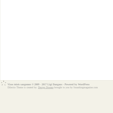
Visos teisės saugomos © 2009 - 2017 Ligi Dangaus - Powered by
WordPress
Dilectio Theme is created by:
Design Disease
brought to you by Smashingmagazine.com