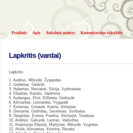
Pradinis
Apie
Auksinės mintys
Komentavimo taisyklės
Lapkritis (vardai)
Lapkritis
1. Audrius, Milvydė, Žygaudas
2. Gedartas, Gedvilė
3. Hubertas, Norvainė, Silvija, Vydmantas
4. Eibartas, Karolis, Vaidmina
5. Audangas, Elzė, Elžbieta, Gedvydė
6. Ašmantas, Leonardas, Vygaudė
7. Ernestas, Gotautė, Karina, Sirtautas
8. Domantė, Gotfridas, Severinas, Svirbutas
9. Dargintas, Estera, Paulina, Skirtautė, Teodoras
10. Andrius, Galvydė, Leonas, Vaišviltas
11. Anastazija (Nastė), Martynas, Milvydė, Vygintas
12. Alvilė, Ašmantas, Kristina, Renata