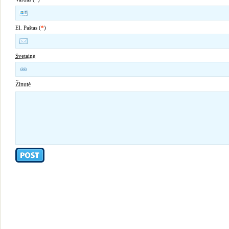
El. Paštas (
*
)
Svetainė
Žinutė