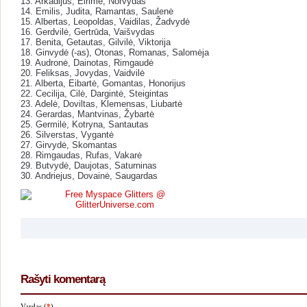
13. Arkadijus, Eirimė, Norvydas
14. Emilis, Judita, Ramantas, Saulenė
15. Albertas, Leopoldas, Vaidilas, Žadvydė
16. Gerdvilė, Gertrūda, Vaišvydas
17. Benita, Getautas, Gilvilė, Viktorija
18. Ginvydė (-as), Otonas, Romanas, Salomėja
19. Audronė, Dainotas, Rimgaudė
20. Feliksas, Jovydas, Vaidvilė
21. Alberta, Eibartė, Gomantas, Honorijus
22. Cecilija, Cilė, Dargintė, Steigintas
23. Adelė, Doviltas, Klemensas, Liubartė
24. Gerardas, Mantvinas, Žybartė
25. Germilė, Kotryna, Santautas
26. Silverstas, Vygantė
27. Girvydė, Skomantas
28. Rimgaudas, Rufas, Vakarė
29. Butvydė, Daujotas, Saturninas
30. Andriejus, Dovainė, Saugardas
Rašyti komentarą
Vardas (
*
)