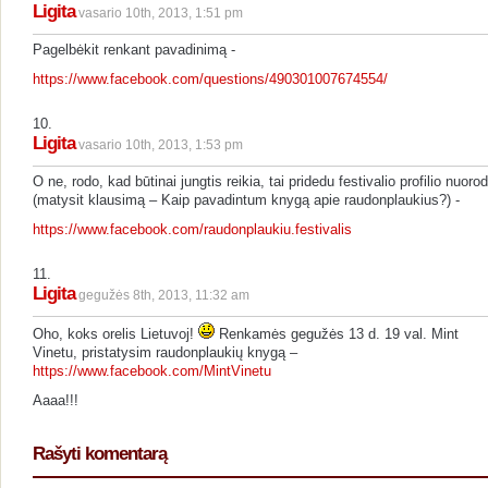
Ligita
vasario 10th, 2013, 1:51 pm
Pagelbėkit renkant pavadinimą -
https://www.facebook.com/questions/490301007674554/
10.
Ligita
vasario 10th, 2013, 1:53 pm
O ne, rodo, kad būtinai jungtis reikia, tai pridedu festivalio profilio nuoro
(matysit klausimą – Kaip pavadintum knygą apie raudonplaukius?) -
https://www.facebook.com/raudonplaukiu.festivalis
11.
Ligita
gegužės 8th, 2013, 11:32 am
Oho, koks orelis Lietuvoj!
Renkamės gegužės 13 d. 19 val. Mint
Vinetu, pristatysim raudonplaukių knygą –
https://www.facebook.com/MintVinetu
Aaaa!!!
Rašyti komentarą