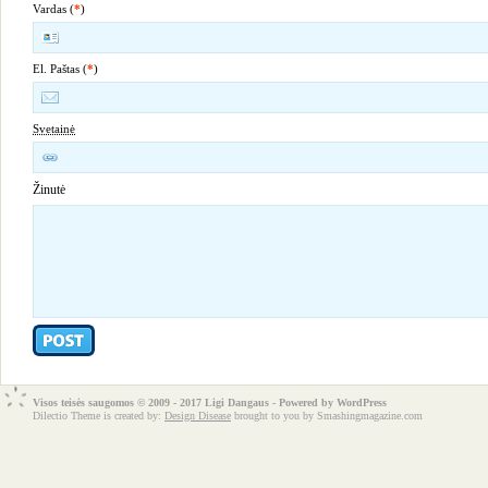
Vardas (
*
)
El. Paštas (
*
)
Svetainė
Žinutė
Visos teisės saugomos © 2009 - 2017 Ligi Dangaus - Powered by
WordPress
Dilectio Theme is created by:
Design Disease
brought to you by Smashingmagazine.com