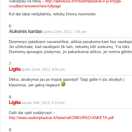
Sukurpiau va tokią –
http://apklausa.lt/f/raudonplaukiai-ir-ju-knyga-
cvudbez/answers/new.fullpage
Kol dar labai neišplatinta, reikėtų žinovų nuomonės.
6.
Auksinis kardas
spalio 22nd, 2012, 7:06 pm
Duomenys pateikiami savanoriškai, aiškiai pasakoma kam bus naudoja
Jei užtikrinate, kad naudojami tik tam, neturėtų kilti sunkumų. Yra toks
Duomenų apsaugos įstatymas, jis pakankamai aiškus, jei norima gilintis
7.
Ligita
spalio 22nd, 2012, 8:56 pm
Dėkui, atsakymai jau po truputį gausėja!! Taigi galite ir jūs atsakyti į
klausimus, per galvą negausit
8.
Ligita
sausio 28th, 2013, 6:24 pm
Galit dar spėt sudalyvaut –
http://www.raudonplaukiai.lt/failai/raKONKURSO-ANKETA.pdf
9.