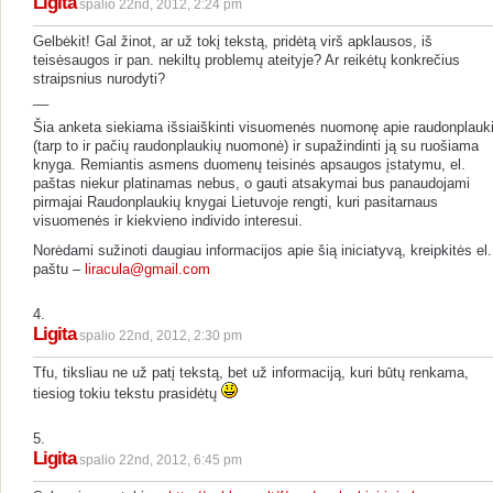
Ligita
spalio 22nd, 2012, 2:24 pm
Gelbėkit! Gal žinot, ar už tokį tekstą, pridėtą virš apklausos, iš
teisėsaugos ir pan. nekiltų problemų ateityje? Ar reikėtų konkrečius
straipsnius nurodyti?
__
Šia anketa siekiama išsiaiškinti visuomenės nuomonę apie raudonplauk
(tarp to ir pačių raudonplaukių nuomonė) ir supažindinti ją su ruošiama
knyga. Remiantis asmens duomenų teisinės apsaugos įstatymu, el.
paštas niekur platinamas nebus, o gauti atsakymai bus panaudojami
pirmajai Raudonplaukių knygai Lietuvoje rengti, kuri pasitarnaus
visuomenės ir kiekvieno individo interesui.
Norėdami sužinoti daugiau informacijos apie šią iniciatyvą, kreipkitės el.
paštu –
liracula@gmail.com
4.
Ligita
spalio 22nd, 2012, 2:30 pm
Tfu, tiksliau ne už patį tekstą, bet už informaciją, kuri būtų renkama,
tiesiog tokiu tekstu prasidėtų
5.
Ligita
spalio 22nd, 2012, 6:45 pm