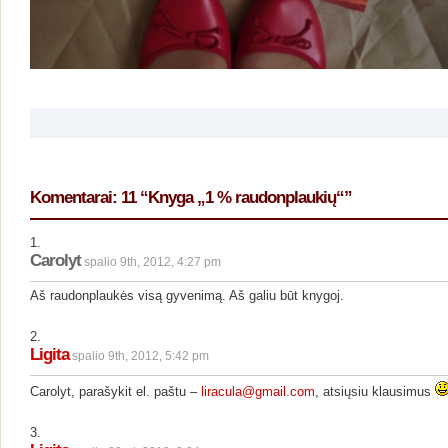
Komentarai: 11 “Knyga „1 % raudonplaukių“”
1.
Carolyt
spalio 9th, 2012, 4:27 pm
Aš raudonplaukės visą gyvenimą. Aš galiu būt knygoj.
2.
Ligita
spalio 9th, 2012, 5:42 pm
Carolyt, parašykit el. paštu –
liracula@gmail.com
, atsiųsiu klausimus
3.