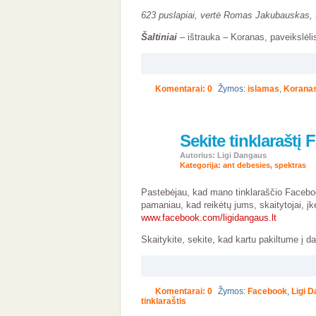
623 puslapiai, vertė Romas Jakubauskas, 
Šaltiniai
– ištrauka – Koranas, paveikslėli
Komentarai: 0
Žymos:
islamas
,
Korana
Sekite tinklaraštį
11
kov
Autorius: Ligi Dangaus
2024
Kategorija:
ant debesies
,
spektras
Pastebėjau, kad mano tinklaraščio Facebo
pamaniau, kad reikėtų jums, skaitytojai, įk
www.facebook.com/ligidangaus.lt
Skaitykite, sekite, kad kartu pakiltume į d
Komentarai: 0
Žymos:
Facebook
,
Ligi 
tinklaraštis