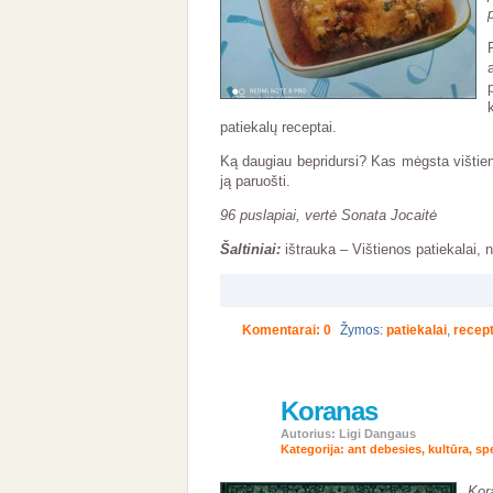
patiekalų receptai.
Ką daugiau bepridursi? Kas mėgsta vištien
ją paruošti.
96 puslapiai, vertė Sonata Jocaitė
Šaltiniai:
ištrauka – Vištienos patiekalai, 
Komentarai: 0
Žymos:
patiekalai
,
recept
Koranas
5
bal
Autorius: Ligi Dangaus
2024
Kategorija:
ant debesies
,
kultūra
,
sp
Kor