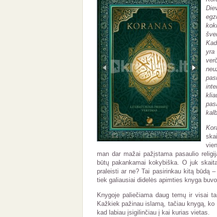
Die
egz
koki
šve
Kada
yra
verč
neu
pas
int
kli
pas
kal
Kor
ska
vie
man dar mažai pažįstama pasaulio religija
būtų pakankamai kokybiška. O juk skait
praleisti ar ne? Tai pasirinkau kitą būdą 
tiek galiausiai didelės apimties knyga buvo
Knygoje paliečiama daug temų ir visai tai
Kažkiek pažinau islamą, tačiau knygą, ko g
kad labiau įsigilinčiau į kai kurias vietas.