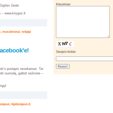
Klausimas
Sigitas Geda
s – www.knygos.lt
s
,
musulmonai
,
religija
 Facebook’e!
Saugos kodas
ok’o puslapis nesekamas. Tai
elti nuorodą, galbūt nežinote –
angų!
Dangaus
,
ligidangaus.lt
,