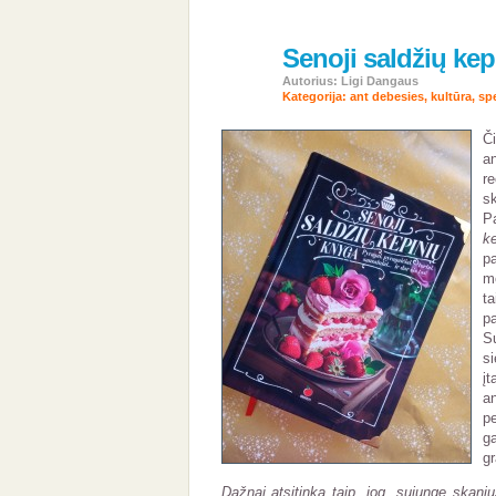
Senoji saldžių ke
11
kov
Autorius: Ligi Dangaus
2024
Kategorija:
ant debesies
,
kultūra
,
sp
Č
a
re
s
P
k
p
m
t
pa
Su
s
į
an
p
g
gr
Dažnai atsitinka taip, jog, sujungę skaniu