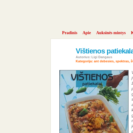
Pradinis
Apie
Auksinės mintys
K
Vištienos patiekala
14
bal
Autorius: Ligi Dangaus
2024
Kategorija:
ant debesies
,
spektras
,
š