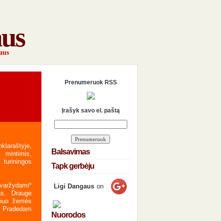
aus
aus
Prenumeruok RSS
Įrašyk savo el. paštą
laraštyje,
Balsavimas
 mintimis,
 turiningos
Tapk gerbėju
varžydami*
Ligi Dangaus
on
as. Drauge
 nuo žemės
. Pradedam
Nuorodos