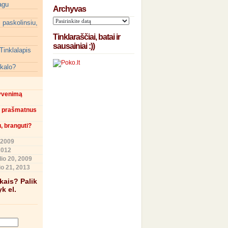
agu
Archyvas
 paskolinsiu,
Tinklaraščiai, batai ir
sausainiai :))
Tinklalapis
ikalo?
gyvenimą
in prašmatnus
u, branguti?
 2009
2012
io 20, 2009
o 21, 2013
škais? Palik
k el.