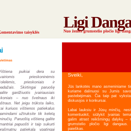
Ligi Dang
Nuo žemės grumstelio pločio ligi dang
omentavimo taisyklės
i
vietimas
Vištiena puikiai dera su
Sveiki,
įvairiomis prieskoninėmis
žolelėmis, prieskoniais ir
Jūs lankotės mano asmeniniame tink
padažais. Skirtingai paruošę
kuriame dalinuosi su Jumis savo
galite gardžiuotis įvairiausiais
pastebėjimais. Čia taip pat vyksta
skoniais – nuo švelnaus iki
diskusijos ir konkursai.
aštraus. Net jeigu trūksta laiko,
kai kuriuos vištienos patiekalus
Labai lauksiu ir Jūsų minčių, nesi
gamindami užtruksite tik keletą
komentuokit, siūlykit įvairias tem
minučių. Paruoštą vištieną galite
galim atrast reikšmingų dalykų –
grumstelio pločio ligi dangaus
įmantriai papuošti ir taip sukurti
paieškas.
prašmatnų patiekalą ypatingai