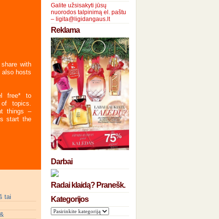
Galite užsisakyti jūsų
nuorodos talpinimą el. paštu
– ligita@ligidangaus.lt
Reklama
 share with
 also hosts
l free* to
of topics.
t things –
s start the
Darbai
Radai klaidą? Pranešk.
 tai
Kategorijos
 &