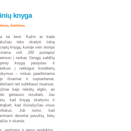
pinių knyga
ektras
,
švietimas
ia tai bent. Kažin ar kada
nksčiau teko skaityti tokią
ceptų knygą, kurioje vien teorijai
kiriama virš 200 puslapių!
aėmusi į rankas
Senąją saldžių
epinių knygą
pasijutau it
atekusi į neblogus konditerių
okymus – viskas paaiškinama
aip išsamiai ir suprantamai,
liečiami net subtiliausi niuansai.
žinai kaip reikėtų elgtis, jei
ieki geriausio rezultato. Jau
tariu, kad knygą skaitysiu ir
trąkart, kad išsirašyčiau visus
erliukus. Juk norisi, kad
aminami desertai pavyktų, būtų
ažūs ir skanūs.
s, vertingus ir gerus produktus,