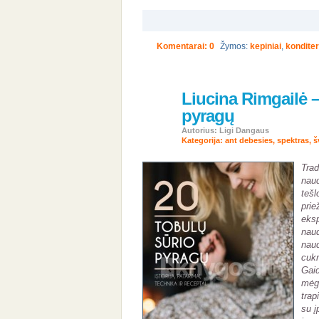
Komentarai: 0
Žymos:
kepiniai
,
konditer
Liucina Rimgailė –
29
pyragų
vas
2024
Autorius: Ligi Dangaus
Kategorija:
ant debesies
,
spektras
,
š
Tra
nau
teš
pri
eksp
naud
nau
cuk
Gaid
mėg
trap
su į