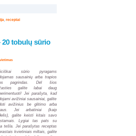
ija
,
receptai
 20 tobulų sūrio
vietimas
diciškai sūrio pyragams
dojamas sausainių arba trapios
los pagrindas. Dėl šios
ežasties galite labai daug
erimentuoti! Jei parašyta, kad
ojami avižiniai sausainiai, galite
doti avižinius be glitimo arba
raus. Jei arbatiniai (kaip
elis), galite keisti kitais savo
stamais. Lygiai tas pats su
ia tešla. Jei parašytas receptas
prastais kvietiniais miltais, galite