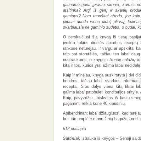
gauname gana įprasto skonio, kartais ne
atsitinka? Argi iš gerų ir skanių produ
gaminys? Nors teoriškai atrodo, jog kaip ti
pliusai duoda vieną didelį pliusą, kulinar
svarbiausia ne gaminio sudėtis, o būdai, k
O perskaičiusi šią knygą iš tiesų pasijut
įveikta tokios didelės apimties receptų
rankose neturėjau, ir vargu ar apskritai k
taip pat storutėlės, tačiau ten labai dau
nuotraukoms, o knygoje
Senoji saldžių k
kita ir tos, kurios yra, užima labai nedidelę
Kaip ir minėjau, knyga suskirstyta į dvi did
bendros, tačiau labai svarbios informacijo
receptai. Šios dalys viena kitą tikrai la
galima labai patobulėti konditerijos srityje.
Kaip, pavyzdžiui, biskvitas iš kaulų smeg
pagaminti reikia kone 40 kiaušinių.
Apibendrinant labai džiaugiuosi, kad turėja
kuri itin praplėtė mano žinių bagažą konditer
512 puslapių
Šaltiniai:
ištrauka iš knygos – Senoji sald