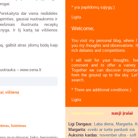
progai.
* yra papildomų sąlygų:)
Perskaityta dar viena nedidelės
Ligita
apimties, gausiai nuotraukomis ir
piešiniais iliustruota receptų
Welcome,
knyga. Ir šį kartą tai vištienos
You visit my personal blog, where I
ą, galbūt atras įdomų būdą kaip
you my thoughts and observations. It
rich debates and competitions.
I will wait for your thoughts, fee
comment and to offer a variety 
nuotrauka – www.sena.lt
Together we can discover importan
from the ground up to the sky. Let’
search.
* There are additional conditions:)
ai
,
vištiena
Ligita
nauji komentarai
nauji įrašai
Ligi Dangaus:
Laba diena, Margarita. Aš
ektras
,
švietimas
Margarita:
sveiki ar turite parduoti sia
Auksinis kardas:
november ultra - soft
aną musulmonai laiko tiesioginiu