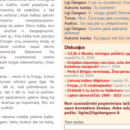
Ligi Dangaus:
Ir jus su šventėmis! Sm
vo žodžiu, todėl pripažįsta jo
Auksinis kardas:
Su šventėm!
istavimą tik arabiškai, o bet
Ligi Dangaus:
O, smagu girdėti! Būtinai
e vertimai į kitas kalbas laikomi
Tomas:
Nice. Čia knygų apie scenarijų
ntraščio interpretacijomis.
Audrius:
Jus taip pat su artėjančiomis
ngi tai paties Dievo kalba, kuri
Ligi Dangaus:
Gyvenu gana paprastai. 
 amžina ir daugiaprasmė,
pildomas
iant ją į kitą kalbą kyla pavojus
Auksinis kardas:
Ką bejauti link šito re
žčiuopti visų įmanomų klodų ar
iduoti visiškai naujai teksto
Diskusijos
erpretacijai. Nepaisant šių
»
V.A.M. ir Muzika, teisingas požiūris į 
aučių, svarbiausioji islamo
rugpjūčio 31, 2009
aulio knyga tebeverčiama į kitas
»
Dvigubai atjaunėjęs narcizas, arba it
kvietimas nusipezėti
kovo 7, 2009
bas.
»
Perla ir Bingas nemeluoja. Žinai geria
gruodžio 12, 2009
anas
– viena iš tų knygų, kurios
»
Lietuvių kalbos dilgėlynas
rugsėjo 25,
itymas užtruko gana ilgai. Ne
»
Knyga „1 % raudonplaukių“
spalio 1, 
n dėl to, kad pažindinausi su
»
Drėbtelk ir tu, kartu su Valdemaru
spal
, bet ir dėl to, kad ta pažintis
»
Ligitos dienoraščiai: 1998 – 2023
spali
ant paskubomis galima daug ką
– skaičiau po trupučiuką. Bet vis
Nori susirašinėti popieriniais lai
 įveikta!
savo kontaktus žemiau. Arba rašy
paštu: ligita@ligidangaus.lt
 daroma subtilia poetine kalba.
ero, tektų skaityti dar ne kartą,
Tavo vardas