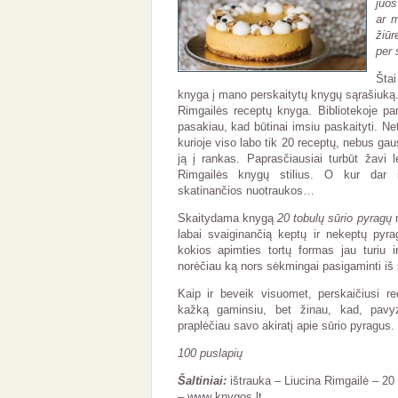
juos
ar m
žiūr
per 
Šta
knyga į mano perskaitytų knygų sąrašiuką. I
Rimgailės receptų knyga. Bibliotekoje p
pasakiau, kad būtinai imsiu paskaityti. Ne
kurioje viso labo tik 20 receptų, nebus gau
ją į rankas. Paprasčiausiai turbūt žavi l
Rimgailės knygų stilius. O kur dar it
skatinančios nuotraukos…
Skaitydama knygą
20 tobulų sūrio pyragų
m
labai svaiginančią keptų ir nekeptų pyr
kokios apimties tortų formas jau turiu ir
norėčiau ką nors sėkmingai pasigaminti iš
Kaip ir beveik visuomet, perskaičiusi r
kažką gaminsiu, bet žinau, kad, pavyzd
praplėčiau savo akiratį apie sūrio pyragus.
100 puslapių
Šaltiniai:
ištrauka – Liucina Rimgailė – 20 
– www knygos.lt