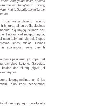
 keisti visų grūdo dalių, speltos
iltų mišiniu be glitimo. Tiesiog
ėkite, kad tešla būtų minkšta, ne
sausa.
i ir dar viena desertų receptų
r šį kartą tai jau trečia Liucinos
amačiusi šią knygą iš karto sau
t jei žinojau, kad receptų knyga,
si savo apimtimi, vis tiek čiupau
engvas, šiltas, mielas Liucinos
in spalvingos, seilę varvinti
intimis pasinėriau į trumpą, bet
agų gamybos kelionę. Galvojau,
 kokias dar reikėtų įsigyti, jei
 šios knygos.
eceptų knygą nežinau ar iš jos
žiui, šiuo kartu neabejotinai
tobulų sūrio pyragų, paveikslėlis