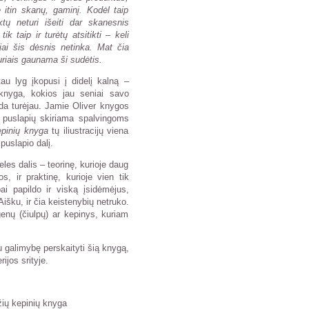
 itin skanų, gaminį. Kodėl taip
ktų neturi išeiti dar skanesnis
k taip ir turėtų atsitikti – keli
ijai šis dėsnis netinka. Mat čia
uriais gaunama ši sudėtis.
au lyg įkopusi į didelį kalną –
 knyga, kokios jau seniai savo
ada turėjau. Jamie Oliver knygos
g puslapių skiriama spalvingoms
epinių knyga
tų iliustracijų viena
 puslapio dalį.
eles dalis – teorinę, kurioje daug
s, ir praktinę, kurioje vien tik
bai papildo ir viską įsidėmėjus,
 Aišku, ir čia keistenybių netruko.
enų (čiulpų) ar kepinys, kuriam
u galimybę perskaityti šią knygą,
ijos srityje.
žių kepinių knyga