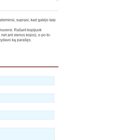
atsiminsi, suprasi, kad galėjo taip
 nuversi. Rašant kopijuok
et ant vienos kojos), o po to-
ukydavo ką parašęs.