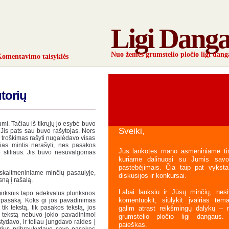
Ligi Dang
Nuo žemės grumstelio pločio ligi dang
omentavimo taisyklės
torių
i. Tačiau iš tikrųjų jo esybė
buvo
Sveiki,
 Jis pats sau buvo rašytojas. Nors
Jo troškimas rašyti nugalėdavo visas
ias mintis nerašyti, nes pasakos
Jūs lankotės mano asmeniniame tink
 stiliaus. Jis buvo nesuvalgomas
kuriame dalinuosi su Jumis savo
pastebėjimais. Čia taip pat vyksta
 skaitmeniniame minčių pasaulyje,
diskusijos ir konkursai.
ną į rašalą.
Labai lauksiu ir Jūsų minčių, nesi
imirksnis tapo adekvatus plunksnos
komentuokit, siūlykit įvairias tem
i pasaką. Koks gi jos pavadinimas
ik tekstą, tik pasakos tekstą, jos
galim atrast reikšmingų dalykų –
 tekstą nebuvo jokio pavadinimo!
grumstelio pločio ligi dangaus
ydavo, ir toliau jungdavo raides į
paieškas.
torius pribraukydavo savo pasakos