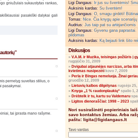
Ligi Dangaus:
Ir jus su šventėmis! Sm
niego gniužulais sukaustytas rankas,
Auksinis kardas:
Su šventėm!
Ligi Dangaus:
O, smagu girdėti! Būtinai
akiškiausiai pasakiški dalykai gali
Tomas:
Nice. Čia knygų apie scenarijų
Audrius:
Jus taip pat su artėjančiomis
Ligi Dangaus:
Gyvenu gana paprastai. 
pildomas
Auksinis kardas:
Ką bejauti link šito re
Diskusijos
autorių”
»
V.A.M. ir Muzika, teisingas požiūris į 
rugpjūčio 31, 2009
»
Dvigubai atjaunėjęs narcizas, arba it
kvietimas nusipezėti
kovo 7, 2009
»
Perla ir Bingas nemeluoja. Žinai geria
gruodžio 12, 2009
s pernelyg suveltas stilius, o
»
Lietuvių kalbos dilgėlynas
rugsėjo 25,
mi pasakymai.
»
Knyga „1 % raudonplaukių“
spalio 1, 
»
Drėbtelk ir tu, kartu su Valdemaru
spal
»
Ligitos dienoraščiai: 1998 – 2023
spali
Nori susirašinėti popieriniais lai
iniai, tai įprasta mano rašyme.
savo kontaktus žemiau. Arba rašy
paštu: ligita@ligidangaus.lt
Tavo vardas