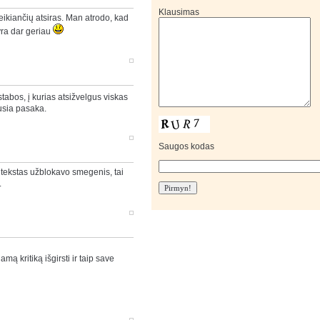
Klausimas
peikiančių atsiras. Man atrodo, kad
 yra dar geriau
tabos, į kurias atsižvelgus viskas
usia pasaka.
Saugos kodas
tekstas užblokavo smegenis, tai
.
amą kritiką išgirsti ir taip save