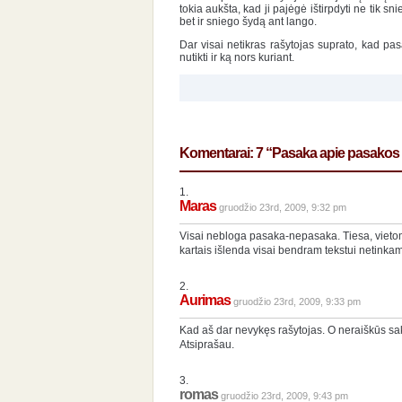
tokia aukšta, kad ji pajėgė ištirpdyti ne tik s
bet ir sniego šydą ant lango.
Dar visai netikras rašytojas suprato, kad pas
nutikti ir ką nors kuriant.
Komentarai: 7 “Pasaka apie pasakos 
1.
Maras
gruodžio 23rd, 2009, 9:32 pm
Visai nebloga pasaka-nepasaka. Tiesa, vietomi
kartais išlenda visai bendram tekstui netinka
2.
Aurimas
gruodžio 23rd, 2009, 9:33 pm
Kad aš dar nevykęs rašytojas. O neraiškūs sak
Atsiprašau.
3.
romas
gruodžio 23rd, 2009, 9:43 pm