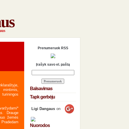
aus
aus
Prenumeruok RSS
Įrašyk savo el. paštą
laraštyje,
Balsavimas
 mintimis,
 turiningos
Tapk gerbėju
varžydami*
Ligi Dangaus
on
as. Drauge
 nuo žemės
. Pradedam
Nuorodos