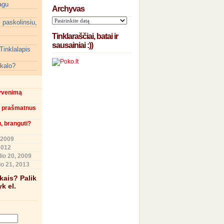
agu
Archyvas
 paskolinsiu,
Tinklaraščiai, batai ir
sausainiai :))
Tinklalapis
ikalo?
gyvenimą
in prašmatnus
u, branguti?
 2009
2012
io 20, 2009
o 21, 2013
škais? Palik
k el.