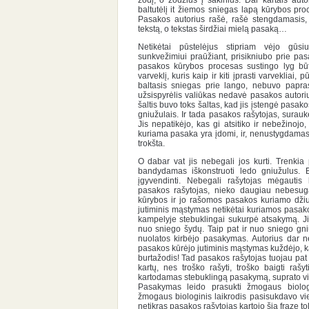
baltutėlį it žiemos sniegas lapą kūrybos pr
Pasakos autorius rašė, rašė stengdamasis, 
tekstą, o tekstas širdžiai mielą pasaką…
Netikėtai pūstelėjus stipriam vėjo gūsiu
sunkvežimiui praūžiant, prisikniubo prie pa
pasakos kūrybos procesas sustingo lyg būtų 
varveklį, kuris kaip ir kiti įprasti varvekliai
baltasis sniegas prie lango, nebuvo paprast
užsispyrėlis valiūkas nedavė pasakos autoriui
šaltis buvo toks šaltas, kad jis įstengė pasak
gniužulais. Ir tada pasakos rašytojas, suraukę
Jis nepatikėjo, kas gi atsitiko ir nebežinojo,
kuriama pasaka yra įdomi, ir, nenustygdamas vi
trokšta.
O dabar vat jis nebegali jos kurti. Trenkia
bandydamas iškonstruoti ledo gniužulus. 
įgyvendinti. Nebegali rašytojas mėgauti
pasakos rašytojas, nieko daugiau nebesug
kūrybos ir jo rašomos pasakos kuriamo dži
jutiminis mąstymas netikėtai kuriamos pasak
kampelyje stebuklingai sukurpė atsakymą. J
nuo sniego šydų. Taip pat ir nuo sniego gn
nuolatos kirbėjo pasakymas. Autorius dar n
pasakos kūrėjo jutiminis mąstymas kuždėjo, kad 
burtažodis! Tad pasakos rašytojas tuojau pat
kartų, nes
troško rašyti, troško baigti rašy
kartodamas stebuklingą pasakymą, suprato vis
Pasakymas leido prasukti žmogaus biologin
žmogaus biologinis laikrodis pasisukdavo vi
netikras pasakos rašytojas kartojo šią frazę t