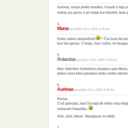
Aurimai, savęs peikti nereikia. Visada ir taip 
viskas yra gerai, o jei matai kur tobulėti, tada
4.
Maras
gruodžio 23rd, 2009, 9:45 pm
Kokio velnio atsiprašinėt
? Čia buvo tik pas
bus dar geriau. O šiaip, man rodos, ne blogia
5.
Rolandas
gruodžio 23rd, 2009, 9:49 pm
Man Valentino Kalėdinės pasakos apie Marių 
dabar visos kitos pasakos nieko vertos atrodo
6.
Aurimas
gruodžio 23rd, 2009, 9:49 pm
Romai,
O aš galvojau, kad čia kaip tik reikia visą neigi
nubausti it baudėju.
Ačiū, ačiū, Marai. Stengiausi vis dėlto.
7.