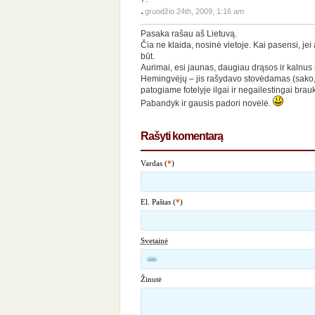
.
gruodžio 24th, 2009, 1:16 am
Pasaka rašau aš Lietuvą.
Čia ne klaida, nosinė vietoje. Kai pasensi, jei 
būt.
Aurimai, esi jaunas, daugiau drąsos ir kalnus
Hemingvėjų – jis rašydavo stovėdamas (sako, n
patogiame fotelyje ilgai ir negailestingai bra
Pabandyk ir gausis padori novėlė.
Rašyti komentarą
Vardas (
*
)
El. Paštas (
*
)
Svetainė
Žinutė