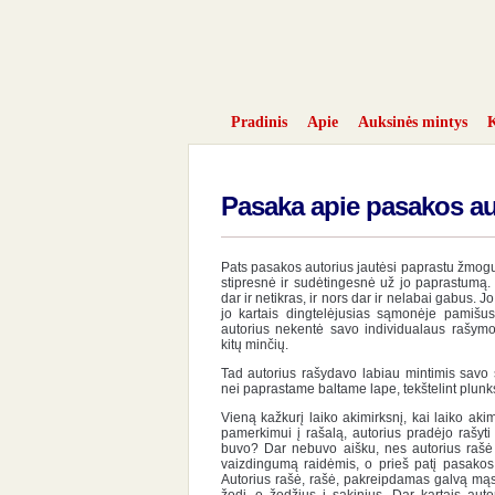
Pradinis
Apie
Auksinės mintys
K
Pasaka apie pasakos au
Pats pasakos autorius jautėsi paprastu žmogum
stipresnė ir sudėtingesnė už jo paprastumą.
dar ir netikras, ir nors dar ir nelabai gabus. 
jo kartais dingtelėjusias sąmonėje pamišus
autorius nekentė savo individualaus rašymo
kitų minčių.
Tad autorius rašydavo labiau mintimis savo
nei paprastame baltame lape, tekštelint plunks
Vieną kažkurį laiko akimirksnį, kai laiko ak
pamerkimui į rašalą, autorius pradėjo rašyt
buvo? Dar nebuvo aišku, nes autorius rašė t
vaizdingumą raidėmis, o prieš patį pasakos
Autorius rašė, rašė, pakreipdamas galvą mąst
žodį, o žodžius į sakinius. Dar kartais au