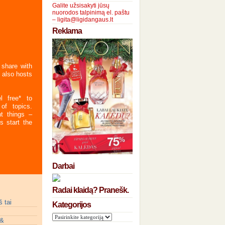
Galite užsisakyti jūsų
nuorodos talpinimą el. paštu
– ligita@ligidangaus.lt
Reklama
 share with
 also hosts
l free* to
of topics.
t things –
s start the
Darbai
Radai klaidą? Pranešk.
 tai
Kategorijos
 &