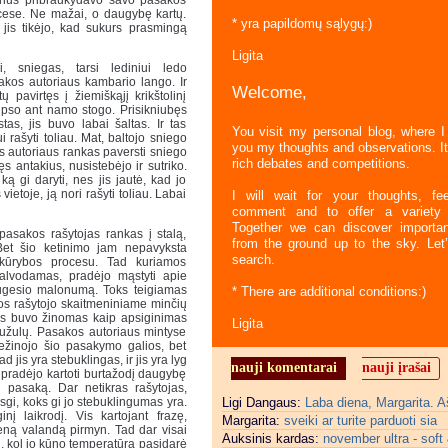
ocese. Ne mažai, o daugybę kartų.
* yra papildomų sąlygų:)
jis tikėjo, kad sukurs prasmingą
Ligita
i, sniegas, tarsi lediniui ledo
sakos autoriaus kambario lango. Ir
Welcome,
pavirtęs į žiemiškąjį krikštolinį
, pūpso ant namo stogo. Prisikniubęs
as, jis buvo labai šaltas. Ir tas
You visit my personal blog, where I
 rašyti toliau. Mat, baltojo sniego
you my thoughts and observations. It
os autoriaus rankas paversti sniego
rich debates and competitions.
s antakius, nusistebėjo ir sutriko.
 ką gi daryti, nes jis jautė, kad jo
etoje, ją nori rašyti toliau. Labai
I will wait for your thoughts, fee
comment and to offer a variety 
Together we can discover importan
 pasakos rašytojas rankas į stalą,
from the ground up to the sky. Let’
Bet šio ketinimo jam nepavyksta
search.
s kūrybos procesu. Tad kuriamos
alvodamas, pradėjo mąstyti apie
ugesio malonumą. Toks teigiamas
* There are additional conditions:)
os rašytojo skaitmeniniame minčių
is buvo žinomas kaip apsiginimas
Ligita
iužulų. Pasakos autoriaus mintyse
ežinojo šio pasakymo galios, bet
jis yra stebuklingas, ir jis yra lyg
nauji komentarai
nauji įrašai
 pradėjo kartoti burtažodį daugybę
ti pasaką. Dar netikras rašytojas,
gi, koks gi jo stebuklingumas yra.
Ligi Dangaus:
Laba diena, Margarita. Aš
į laikrodį. Vis kartojant frazę,
Margarita:
sveiki ar turite parduoti sia
eną valandą pirmyn. Tad dar visai
Auksinis kardas:
november ultra - soft
ol, kol jo kūno temperatūra pasidarė