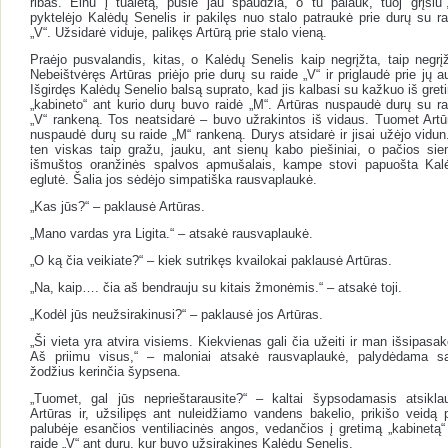
ribas. Einu į tualetą, pūslė jau spaudžia, o tu palauk, tuoj grįšiu“
pyktelėjo Kalėdų Senelis ir pakilęs nuo stalo patraukė prie durų su ra
„V“. Užsidarė viduje, palikęs Artūrą prie stalo vieną.
Praėjo pusvalandis, kitas, o Kalėdų Senelis kaip negrįžta, taip negrįž
Nebeištvėręs Artūras priėjo prie durų su raide „V“ ir priglaudė prie jų a
Išgirdęs Kalėdų Senelio balsą suprato, kad jis kalbasi su kažkuo iš gret
„kabineto“ ant kurio durų buvo raidė „M“. Artūras nuspaudė durų su ra
„V“ rankeną. Tos neatsidarė – buvo užrakintos iš vidaus. Tuomet Artū
nuspaudė durų su raide „M“ rankeną. Durys atsidarė ir jisai užėjo vidun
ten viskas taip gražu, jauku, ant sienų kabo piešiniai, o pačios sie
išmuštos oranžinės spalvos apmušalais, kampe stovi papuošta Kal
eglutė. Šalia jos sėdėjo simpatiška rausvaplaukė.
„Kas jūs?“ – paklausė Artūras.
„Mano vardas yra Ligita.“ – atsakė rausvaplaukė.
„O ką čia veikiate?“ – kiek sutrikęs kvailokai paklausė Artūras.
„Na, kaip…. čia aš bendrauju su kitais žmonėmis.“ – atsakė toji.
„Kodėl jūs neužsirakinusi?“ – paklausė jos Artūras.
„Ši vieta yra atvira visiems. Kiekvienas gali čia užeiti ir man išsipasak
Aš priimu visus,“ – maloniai atsakė rausvaplaukė, palydėdama s
žodžius kerinčia šypsena.
„Tuomet, gal jūs neprieštarausite?“ – kaltai šypsodamasis atsikla
Artūras ir, užsilipęs ant nuleidžiamo vandens bakelio, prikišo veidą p
palubėje esančios ventiliacinės angos, vedančios į gretimą „kabinetą“
raide „V“ ant durų, kur buvo užsirakinęs Kalėdų Senelis.