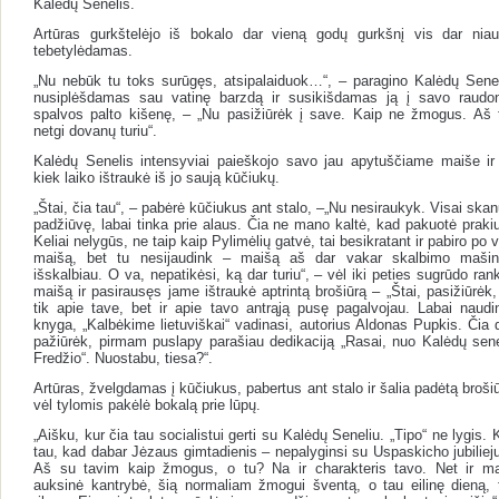
Kalėdų Senelis.
Artūras gurkštelėjo iš bokalo dar vieną godų gurkšnį vis dar niaur
tebetylėdamas.
„Nu nebūk tu toks surūgęs, atsipalaiduok…“, – paragino Kalėdų Senel
nusiplėšdamas sau vatinę barzdą ir susikišdamas ją į savo raudo
spalvos palto kišenę, – „Nu pasižiūrėk į save. Kaip ne žmogus. Aš 
netgi dovanų turiu“.
Kalėdų Senelis intensyviai paieškojo savo jau apytuščiame maiše ir
kiek laiko ištraukė iš jo saują kūčiukų.
„Štai, čia tau“, – pabėrė kūčiukus ant stalo, –„Nu nesiraukyk. Visai skan
padžiūvę, labai tinka prie alaus. Čia ne mano kaltė, kad pakuotė prakiu
Keliai nelygūs, ne taip kaip Pylimėlių gatvė, tai besikratant ir pabiro po 
maišą, bet tu nesijaudink – maišą aš dar vakar skalbimo mašin
išskalbiau. O va, nepatikėsi, ką dar turiu“, – vėl iki peties sugrūdo ran
maišą ir pasirausęs jame ištraukė aptrintą brošiūrą – „Štai, pasižiūrėk,
tik apie tave, bet ir apie tavo antrąją pusę pagalvojau. Labai naudi
knyga, „Kalbėkime lietuviškai“ vadinasi, autorius Aldonas Pupkis. Čia d
pažiūrėk, pirmam puslapy parašiau dedikaciją „Rasai, nuo Kalėdų sene
Fredžio“. Nuostabu, tiesa?“.
Artūras, žvelgdamas į kūčiukus, pabertus ant stalo ir šalia padėtą brošiū
vėl tylomis pakėlė bokalą prie lūpų.
„Aišku, kur čia tau socialistui gerti su Kalėdų Seneliu. „Tipo“ ne lygis.
tau, kad dabar Jėzaus gimtadienis – nepalyginsi su Uspaskicho jubiliej
Aš su tavim kaip žmogus, o tu? Na ir charakteris tavo. Net ir m
auksinė kantrybė, šią normaliam žmogui šventą, o tau eilinę dieną, t