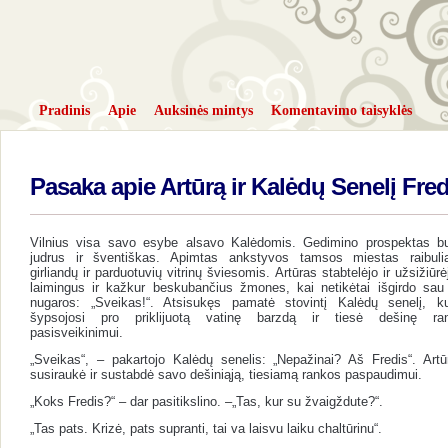
Pradinis
Apie
Auksinės mintys
Komentavimo taisyklės
Pasaka apie Artūrą ir Kalėdų Senelį Fred
Vilnius visa savo esybe alsavo Kalėdomis. Gedimino prospektas b
judrus ir šventiškas. Apimtas ankstyvos tamsos miestas raibuli
girliandų ir parduotuvių vitrinų šviesomis. Artūras stabtelėjo ir užsižiūrė
laimingus ir kažkur beskubančius žmones, kai netikėtai išgirdo sau
nugaros: „Sveikas!“. Atsisukęs pamatė stovintį Kalėdų senelį, ku
šypsojosi pro priklijuotą vatinę barzdą ir tiesė dešinę ra
pasisveikinimui.
„Sveikas“, – pakartojo Kalėdų senelis: „Nepažinai? Aš Fredis“. Artū
susiraukė ir sustabdė savo dešiniąją, tiesiamą rankos paspaudimui.
„Koks Fredis?“ – dar pasitikslino. –„Tas, kur su žvaigždute?“.
„Tas pats. Krizė, pats supranti, tai va laisvu laiku chaltūrinu“.