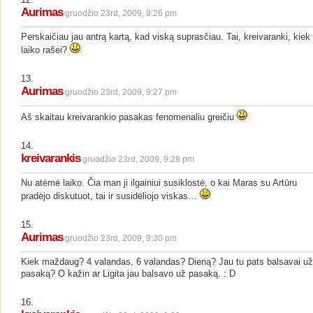
Aurimas
gruodžio 23rd, 2009, 9:26 pm
Perskaičiau jau antrą kartą, kad viską suprasčiau. Tai, kreivaranki, kiek
laiko rašei?
13.
Aurimas
gruodžio 23rd, 2009, 9:27 pm
Aš skaitau kreivarankio pasakas fenomenaliu greičiu
14.
kreivarankis
gruodžio 23rd, 2009, 9:28 pm
Nu atėmė laiko. Čia man ji ilgainiui susiklostė, o kai Maras su Artūru
pradėjo diskutuot, tai ir susidėliojo viskas…
15.
Aurimas
gruodžio 23rd, 2009, 9:30 pm
Kiek maždaug? 4 valandas, 6 valandas? Dieną? Jau tu pats balsavai už
pasaką? O kažin ar Ligita jau balsavo už pasaką. : D
16.