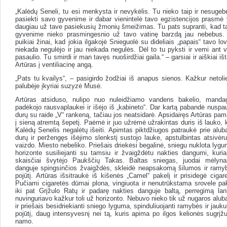
„Kalėdų Seneli, tu esi menkysta ir nevykėlis. Tu nieko taip ir nesugebė
pasiekti savo gyvenime ir dabar vienintelė tavo egzistencijos prasmė 
daugiau už tave pasiekusių žmonių šmeižimas. Tu pats supranti, kad t
gyvenime nieko prasmingesnio už tavo vatinę barzdą jau nebebus.
puikiai žinai, kad jokia ilgakojė Snieguolė su dideliais „papais“ tavo lo
niekada negulėjo ir jau niekada negulės. Dėl to tu pyksti ir vemi ant v
pasaulio. Tu smirdi ir man tavęs nuoširdžiai gaila.“ – garsiai ir aiškiai iš
Artūras į ventiliacinę angą.
„Pats tu kvailys“, – pasigirdo žodžiai iš anapus sienos. Kažkur netoli
palubėje įkyriai suzyzė Musė.
Artūras atsiduso, nulipo nuo nuleidžiamo vandens bakelio, mandag
padėkojo rausvaplaukei ir išėjo iš „kabineto“. Dar kartą pabandė nuspau
durų su raide „V“ rankeną, tačiau jos neatsidarė. Apsidairęs Artūras pam
į sieną atremtą šepetį. Paėmė ir juo užrėmė užrakintas duris iš lauko, 
Kalėdų Senelis negalėtų išeiti. Apimtas piktdžiugos patraukė prie aluba
durų ir peržengęs išėjimo slenkstį sustojo lauke, apstulbintas atsivėru
vaizdo. Miesto nebeliko. Priešais driekėsi begalinė, sniegu nuklota lygu
horizonte susiliejanti su tamsiu ir žvaigždėtu nakties dangumi, kuri
skaisčiai švytėjo Paukščių Takas. Baltas sniegas, juodai mėlyn
danguje spingsinčios žvaigždės, skleidė neapsakomą šilumos ir ramy
pojūtį. Artūras išsitraukė iš kišenės „Camel“ pakelį ir prisidegė cigare
Pučiami cigaretės dūmai plona, vingiuota ir nenutrūkstama srovele pak
iki pat Grįžulo Ratų ir padarę nakties danguje baltą, perregimą lan
nuvinguriavo kažkur toli už horizonto. Nebuvo nieko tik už nugaros aluba
ir priešais besidriekianti sniego lyguma, spinduliuojanti ramybės ir jauk
pojūtį, daug intensyvesnį nei tą, kuris apima po ilgos kelionės sugrįžu
namo.