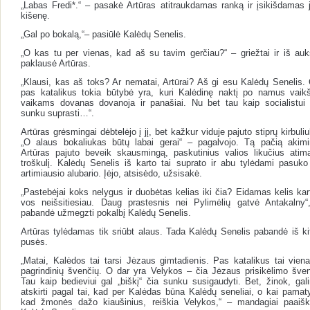
„Labas Fredi*.“ – pasakė Artūras atitraukdamas ranką ir įsikišdamas j
kišenę.
„Gal po bokalą,“– pasiūlė Kalėdų Senelis.
„O kas tu per vienas, kad aš su tavim gerčiau?“ – griežtai ir iš auk
paklausė Artūras.
„Klausi, kas aš toks? Ar nematai, Artūrai? Aš gi esu Kalėdų Senelis. 
pas katalikus tokia būtybė yra, kuri Kalėdinę naktį po namus vaikš
vaikams dovanas dovanoja ir panašiai. Nu bet tau kaip socialistui 
sunku suprasti…“.
Artūras grėsmingai dėbtelėjo į jį, bet kažkur viduje pajuto stiprų kirbuli
„O alaus bokaliukas būtų labai gerai“ – pagalvojo. Tą pačią akimi
Artūras pajuto beveik skausmingą, paskutinius valios likučius atima
troškulį. Kalėdų Senelis iš karto tai suprato ir abu tylėdami pasuko 
artimiausio alubario. Įėjo, atsisėdo, užsisakė.
„Pastebėjai koks nelygus ir duobėtas kelias iki čia? Eidamas kelis kar
vos neišsitiesiau. Daug prastesnis nei Pylimėlių gatvė Antakalny“
pabandė užmegzti pokalbį Kalėdų Senelis.
Artūras tylėdamas tik sriūbt alaus. Tada Kalėdų Senelis pabandė iš ki
pusės.
„Matai, Kalėdos tai tarsi Jėzaus gimtadienis. Pas katalikus tai viena
pagrindinių švenčių. O dar yra Velykos – čia Jėzaus prisikėlimo šven
Tau kaip bedieviui gal „biškį“ čia sunku susigaudyti. Bet, žinok, gal
atskirti pagal tai, kad per Kalėdas būna Kalėdų seneliai, o kai pamaty
kad žmonės dažo kiaušinius, reiškia Velykos,“ – mandagiai paaišk