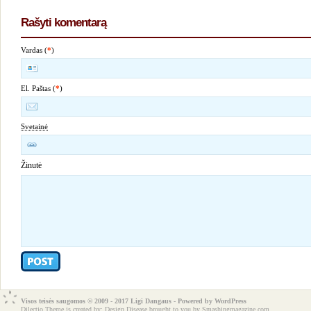
Rašyti komentarą
Vardas (
*
)
El. Paštas (
*
)
Svetainė
Žinutė
Visos teisės saugomos © 2009 - 2017 Ligi Dangaus - Powered by
WordPress
Dilectio Theme is created by:
Design Disease
brought to you by Smashingmagazine.com