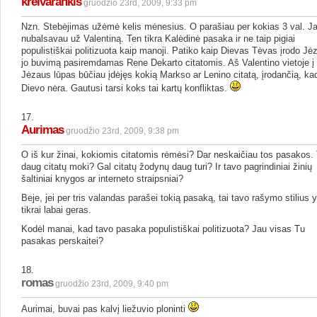
kreivarankis
gruodžio 23rd, 2009, 9:33 pm
Nzn. Stebėjimas užėmė kelis mėnesius. O parašiau per kokias 3 val. J
nubalsavau už Valentiną. Ten tikra Kalėdinė pasaka ir ne taip pigiai
populistiškai politizuota kaip manoji. Patiko kaip Dievas Tėvas įrodo Jėz
jo buvimą pasiremdamas Rene Dekarto citatomis. Aš Valentino vietoje į
Jėzaus lūpas būčiau įdėjęs kokią Markso ar Lenino citatą, įrodančią, ka
Dievo nėra. Gautusi tarsi koks tai kartų konfliktas.
17.
Aurimas
gruodžio 23rd, 2009, 9:38 pm
O iš kur žinai, kokiomis citatomis rėmėsi? Dar neskaičiau tos pasakos.
daug citatų moki? Gal citatų žodynų daug turi? Ir tavo pagrindiniai žinių
šaltiniai knygos ar interneto straipsniai?
Beje, jei per tris valandas parašei tokią pasaką, tai tavo rašymo stilius y
tikrai labai geras.
Kodėl manai, kad tavo pasaka populistiškai politizuota? Jau visas Tu
pasakas perskaitei?
18.
romas
gruodžio 23rd, 2009, 9:40 pm
Aurimai, buvai pas kalvį liežuvio ploninti