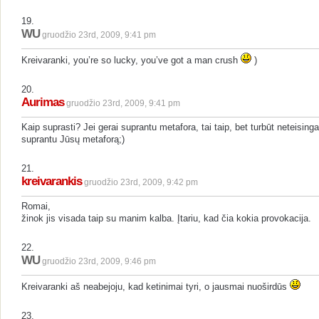
19.
WU
gruodžio 23rd, 2009, 9:41 pm
Kreivaranki, you’re so lucky, you’ve got a man crush
)
20.
Aurimas
gruodžio 23rd, 2009, 9:41 pm
Kaip suprasti? Jei gerai suprantu metafora, tai taip, bet turbūt neteisinga
suprantu Jūsų metaforą;)
21.
kreivarankis
gruodžio 23rd, 2009, 9:42 pm
Romai,
žinok jis visada taip su manim kalba. Įtariu, kad čia kokia provokacija.
22.
WU
gruodžio 23rd, 2009, 9:46 pm
Kreivaranki aš neabejoju, kad ketinimai tyri, o jausmai nuoširdūs
23.