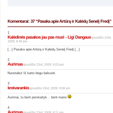
Komentarai: 37 “Pasaka apie Artūrą ir Kalėdų Senelį Fredį”
1.
Kalėdinės pasakos jau pas mus! - Ligi Dangaus
gruodžio 23rd,
2009, 8:46 pm
[...] Pasaka apie Artūrą ir Kalėdų Senelį Fredį [...]
2.
Aurimas
gruodžio 23rd, 2009, 9:03 pm
Nuostabu! Iš karto bėgu balsuoti.
3.
kreivarankis
gruodžio 23rd, 2009, 9:08 pm
Aurimai, tu bent perskaityk… bent mano
4.
Aurimas
gruodžio 23rd, 2009, 9:11 pm