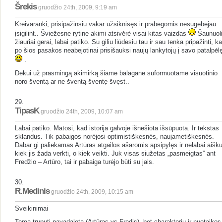
Šrekis
gruodžio 24th, 2009, 9:19 am
Kreivaranki, prisipažinsiu vakar užsiknisęs ir prabėgomis nesugebėjau
įsigilint.. Šviežesne rytine akimi atsivėrė visai kitas vaizdas
Šaunuoli
žiauriai gerai, labai patiko. Su giliu liūdesiu tau ir sau tenka pripažinti, k
po šios pasakos neabejotinai prisišauksi naujų lankytojų į savo patalpėl
.
Dėkui už prasmingą akimirką šiame balagane suformuotame visuotinio
noro šventą ar ne šventą šventę švęst..
29.
TipasK
gruodžio 24th, 2009, 10:07 am
Labai patiko. Matosi, kad istorija galvoje išnešiota išsūpuota. Ir tekstas
sklandus. Tik pabaigos norėjosi optimistiškesnės, naujametiškesnės.
Dabar gi paliekamas Artūras atgailos ašaromis apsipylęs ir nelabai aišku
kiek jis žada verkti, o kiek veikti. Juk visas siužetas „pasmeigtas” ant
Fredžio – Artūro, tai ir pabaiga turėjo būti su jais.
30.
R.Medinis
gruodžio 24th, 2009, 10:15 am
Sveikinimai
Tema truputį pavadalota (Artūras vs Fredis), bet charakterių ir nuotaikos