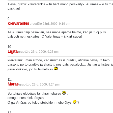
Tiesa, gražu: kreivarankis – tu bent mano perskaityk. Aurimas – o tu m
paskiau!
9.
kreivarankis
gruodžio 23rd, 2009, 9:19 pm
Aš Aurimui taip pasakiau, nes mane apėmė baimė, kad jis tuoj puls
balsuoti net neskaitęs. O Valentinas – šįkart super!
10.
Ligita
gruodžio 23rd, 2009, 9:23 pm
kreivaranki, man atrodo, kad Aurimas iš pradžių atidavė balsą už tavo
pasaką, po to pradėjo ją skaityti, nes pats pagalvok… Jis jau ankstesn
įraše klykavo, jog tu laimėtojas
11.
Maras
gruodžio 23rd, 2009, 9:24 pm
Su tokiais globėjais tai tikrai nebaisu
.
smagu, nors kiek ištęsta.
O gal Artūras po tokio stebuklo ir neberūkys
?
12.