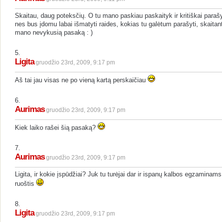
Skaitau, daug poteksčių. O tu mano paskiau paskaityk ir kritiškai paraš
nes bus įdomu labai išmatyti raides, kokias tu galėtum parašyti, skaitan
mano nevykusią pasaką : )
5.
Ligita
gruodžio 23rd, 2009, 9:17 pm
Aš tai jau visas ne po vieną kartą perskaičiau
6.
Aurimas
gruodžio 23rd, 2009, 9:17 pm
Kiek laiko rašei šią pasaką?
7.
Aurimas
gruodžio 23rd, 2009, 9:17 pm
Ligita, ir kokie įspūdžiai? Juk tu turėjai dar ir ispanų kalbos egzaminams
ruoštis
8.
Ligita
gruodžio 23rd, 2009, 9:17 pm