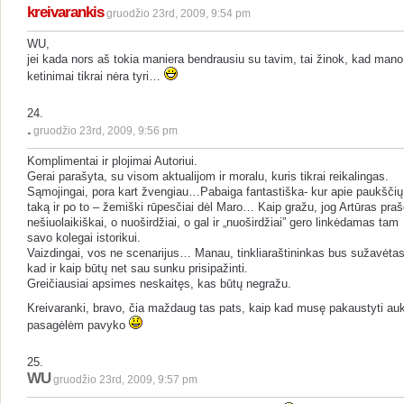
kreivarankis
gruodžio 23rd, 2009, 9:54 pm
WU,
jei kada nors aš tokia maniera bendrausiu su tavim, tai žinok, kad mano
ketinimai tikrai nėra tyri…
24.
.
gruodžio 23rd, 2009, 9:56 pm
Komplimentai ir plojimai Autoriui.
Gerai parašyta, su visom aktualijom ir moralu, kuris tikrai reikalingas.
Sąmojingai, pora kart žvengiau…Pabaiga fantastiška- kur apie paukščių
taką ir po to – žemiški rūpesčiai dėl Maro… Kaip gražu, jog Artūras pra
nešiuolaikiškai, o nuoširdžiai, o gal ir „nuoširdžiai” gero linkėdamas tam
savo kolegai istorikui.
Vaizdingai, vos ne scenarijus… Manau, tinkliaraštininkas bus sužavėtas
kad ir kaip būtų net sau sunku prisipažinti.
Greičiausiai apsimes neskaitęs, kas būtų negražu.
Kreivaranki, bravo, čia maždaug tas pats, kaip kad musę pakaustyti au
pasagėlėm pavyko
25.
WU
gruodžio 23rd, 2009, 9:57 pm