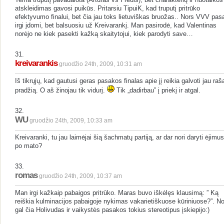
atskleidimas gavosi puikūs. Pritarsiu TipuiK, kad truputį pritrūko
efektyvumo finalui, bet čia jau toks lietuviškas bruožas.. Nors VVV pas
irgi įdomi, bet balsuosiu už Kreivarankį. Man pasirodė, kad Valentinas
norėjo ne kiek pasekti kažką skaitytojui, kiek parodyti save…
31.
kreivarankis
gruodžio 24th, 2009, 10:31 am
Iš tikrųjų, kad gautusi geras pasakos finalas apie jį reikia galvoti jau raš
pradžią. O aš žinojau tik vidurį.
Tik „dadirbau” į priekį ir atgal.
32.
WU
gruodžio 24th, 2009, 10:33 am
Kreivaranki, tu jau laimėjai šią šachmatų partiją, ar dar nori daryti ėjimus
po mato?
33.
romas
gruodžio 24th, 2009, 10:37 am
Man irgi kažkaip pabaigos pritrūko. Maras buvo iškėlęs klausimą: ” Ką
reiškia kulminacijos pabaigoje nykimas vakarietiškuose kūriniuose?”. N
gal čia Holivudas ir vaikystės pasakos tokius stereotipus įskiepijo:)