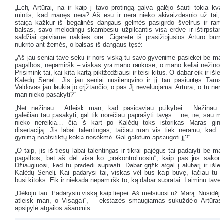
„Ech, Artūrai, na ir kaip į tavo protingą galvą galėjo šauti tokia kva
mintis, kad manęs nėra? Aš esu ir nėra nieko akivaizdesnio už tai,
staiga kažkur iš begalinės dangaus gelmės pasigirdo švelnus ir ra
balsas, savo melodingu skambesiu užpildantis visą erdvę ir ištirpstan
saldžiai gaiviame nakties ore. Cigaretė iš prasižiojusios Artūro bur
nukrito ant žemės, o balsas iš dangaus tęsė:
„Aš jau seniai tave seku ir nors viską tu savo gyvenime pasiekei be m
pagalbos, nepamiršk – viskas yra mano rankose, o mano keliai nežino
Prisimink tai, kai kitą kartą piktžodžiausi ir teisi kitus. O dabar eik ir išl
Kalėdų Senelį. Jis jau seniai nusilengvino ir jį tau pasiuntęs Tam
Valdovas jau laukia jo grįžtančio, o pas Jį nevėluojama. Artūrai, o tu ne
man nieko pasakyti?“
„Net nežinau… Atleisk man, kad pasidaviau puikybei… Nežinau
galėčiau tau pasakyti, gal tik norėčiau paprašyti tavęs… ne, ne, sau 
nieko nereikia… čia iš kart po Kalėdų toks istorikas Maras gin
disertaciją. Jis labai talentingas, tačiau man vis tiek neramu, kad 
gynimą neatsitiktų kokia nesėkmė. Gal galėtum apsaugoti jį?“
„O taip, jis iš tiesų labai talentingas ir tikrai pajėgus tai padaryti be 
pagalbos, bet aš dėl visa ko „prakontroliuosiu“, kaip pas jus sako
Džiaugiuosi, kad tu pradedi suprasti. Dabar grįžk atgal į alubarį ir išle
Kalėdų Senelį. Kai padarysi tai, viskas vėl bus kaip buvę, tačiau tu 
būsi kitoks. Eik ir niekada nepamiršk to, ką dabar supratai. Laiminu tave
„Dėkoju tau. Padarysiu viską kaip liepei. Aš melsiuosi už Marą. Nusidėj
atleisk man, o Visagali“, – ekstazės smaugiamas sukuždėjo Artūras
apsipylė atgailos ašaromis.