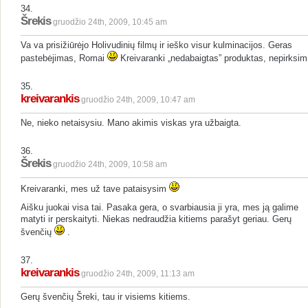
34.
Šrekis
gruodžio 24th, 2009, 10:45 am
Va va prisižiūrėjo Holivudinių filmų ir ieško visur kulminacijos. Geras
pastebėjimas, Romai
Kreivaranki „nedabaigtas” produktas, nepirksim
35.
kreivarankis
gruodžio 24th, 2009, 10:47 am
Ne, nieko netaisysiu. Mano akimis viskas yra užbaigta.
36.
Šrekis
gruodžio 24th, 2009, 10:58 am
Kreivaranki, mes už tave pataisysim
Aišku juokai visa tai. Pasaka gera, o svarbiausia ji yra, mes ją galime
matyti ir perskaityti. Niekas nedraudžia kitiems parašyt geriau. Gerų
švenčių
.
37.
kreivarankis
gruodžio 24th, 2009, 11:13 am
Gerų švenčių Šreki, tau ir visiems kitiems.