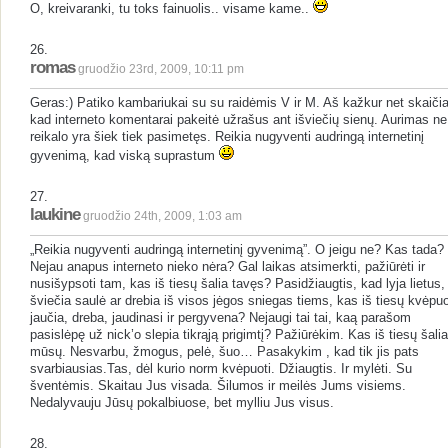
O, kreivaranki, tu toks fainuolis.. visame kame..
26.
romas
gruodžio 23rd, 2009, 10:11 pm
Geras:) Patiko kambariukai su su raidėmis V ir M. Aš kažkur net skaiči
kad interneto komentarai pakeitė užrašus ant išviečių sienų. Aurimas ne
reikalo yra šiek tiek pasimetęs. Reikia nugyventi audringą internetinį
gyvenimą, kad viską suprastum
27.
laukine
gruodžio 24th, 2009, 1:03 am
„Reikia nugyventi audringą internetinį gyvenimą”. O jeigu ne? Kas tada?
Nejau anapus interneto nieko nėra? Gal laikas atsimerkti, pažiūrėti ir
nusišypsoti tam, kas iš tiesų šalia tavęs? Pasidžiaugtis, kad lyja lietus,
šviečia saulė ar drebia iš visos jėgos sniegas tiems, kas iš tiesų kvėpuo
jaučia, dreba, jaudinasi ir pergyvena? Nejaugi tai tai, kaą parašom
pasislėpę už nick’o slepia tikrąją prigimtį? Pažiūrėkim. Kas iš tiesų šalia
mūsų. Nesvarbu, žmogus, pelė, šuo… Pasakykim , kad tik jis pats
svarbiausias.Tas, dėl kurio norm kvėpuoti. Džiaugtis. Ir mylėti. Su
šventėmis. Skaitau Jus visada. Šilumos ir meilės Jums visiems.
Nedalyvauju Jūsų pokalbiuose, bet mylliu Jus visus.
28.