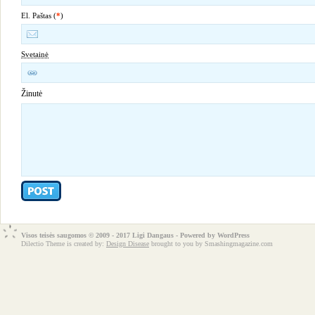
El. Paštas (
*
)
Svetainė
Žinutė
Visos teisės saugomos © 2009 - 2017 Ligi Dangaus - Powered by
WordPress
Dilectio Theme is created by:
Design Disease
brought to you by Smashingmagazine.com