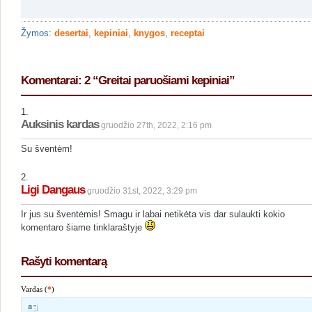
Žymos:
desertai
,
kepiniai
,
knygos
,
receptai
Komentarai: 2 “Greitai paruošiami kepiniai”
1.
Auksinis kardas
gruodžio 27th, 2022, 2:16 pm
Su šventėm!
2.
Ligi Dangaus
gruodžio 31st, 2022, 3:29 pm
Ir jus su šventėmis! Smagu ir labai netikėta vis dar sulaukti kokio
komentaro šiame tinklaraštyje
Rašyti komentarą
Vardas (
*
)