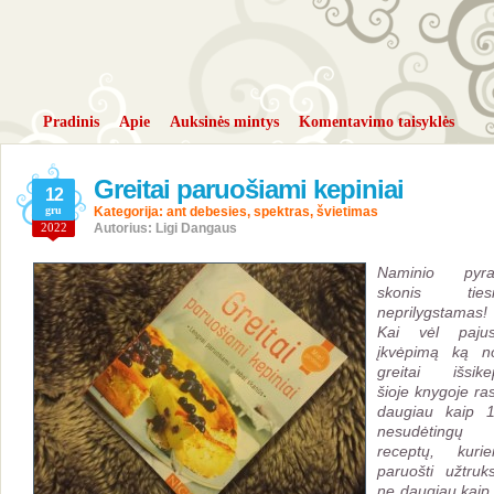
Pradinis
Apie
Auksinės mintys
Komentavimo taisyklės
Greitai paruošiami kepiniai
12
gru
Kategorija:
ant debesies
,
spektras
,
švietimas
2022
Autorius: Ligi Dangaus
Naminio pyra
skonis tiesi
neprilygstamas!
Kai vėl pajus
įkvėpimą ką n
greitai išsikep
šioje knygoje ras
daugiau kaip 
nesudėtingų
receptų, kuri
paruošti užtruks
ne daugiau kaip