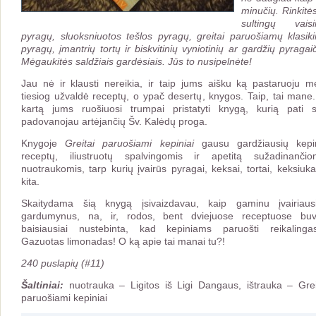
minučių. Rinkitės
sultingų vaisi
pyragų, sluoksniuotos tešlos pyragų, greitai paruošiamų klasiki
pyragų, įmantrių tortų ir biskvitinių vyniotinių ar gardžių pyragaič
Mėgaukitės saldžiais gardėsiais. Jūs to nusipelnėte!
Jau nė ir klausti nereikia, ir taip jums aišku ką pastaruoju m
tiesiog užvaldė receptų, o ypač desertų, knygos. Taip, tai mane.
kartą jums ruošiuosi trumpai pristatyti knygą, kurią pati 
padovanojau artėjančių Šv. Kalėdų proga.
Knygoje
Greitai paruošiami kepiniai
gausu gardžiausių kepi
receptų, iliustruotų spalvingomis ir apetitą sužadinančio
nuotraukomis, tarp kurių įvairūs pyragai, keksai, tortai, keksiukai
kita.
Skaitydama šią knygą įsivaizdavau, kaip gaminu įvairiaus
gardumynus, na, ir, rodos, bent dviejuose receptuose bu
baisiausiai nustebinta, kad kepiniams paruošti reikaling
Gazuotas limonadas! O ką apie tai manai tu?!
240 puslapių (#11)
Šaltiniai:
nuotrauka – Ligitos iš Ligi Dangaus, ištrauka – Grei
paruošiami kepiniai